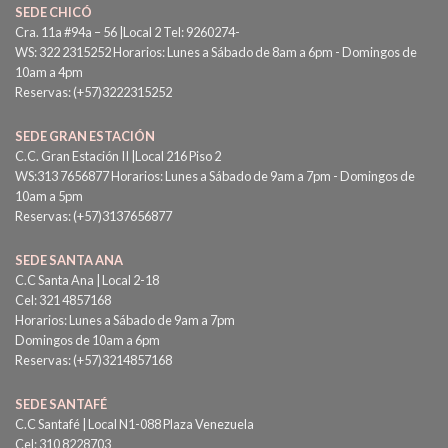
SEDE CHICÓ
Cra. 11a #94a – 56 |Local 2 Tel: 9260274-
WS: 322 2315252 Horarios: Lunes a Sábado de 8am a 6pm - Domingos de
10am a 4pm
Reservas: (+57)3222315252
SEDE GRAN ESTACIÓN
C.C. Gran Estación II |Local 216 Piso 2
WS:313 7656877 Horarios: Lunes a Sábado de 9am a 7pm - Domingos de
10am a 5pm
Reservas: (+57)3137656877
SEDE SANTA ANA
C.C Santa Ana | Local 2-18
Cel: 321 4857168
Horarios: Lunes a Sábado de 9am a 7pm
Domingos de 10am a 6pm
Reservas: (+57)3214857168
SEDE SANTAFÉ
C.C Santafé | Local N1-088 Plaza Venezuela
Cel: 310 8228703