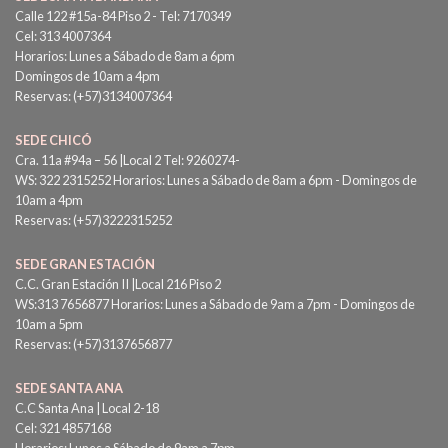
Calle 122 #15a-84 Piso 2 - Tel: 7170349
Cel: 313 4007364
Horarios: Lunes a Sábado de 8am a 6pm
Domingos de 10am a 4pm
Reservas: (+57)3134007364
SEDE CHICÓ
Cra. 11a #94a – 56 |Local 2 Tel: 9260274-
WS: 322 2315252 Horarios: Lunes a Sábado de 8am a 6pm - Domingos de
10am a 4pm
Reservas: (+57)3222315252
SEDE GRAN ESTACIÓN
C.C. Gran Estación II |Local 216 Piso 2
WS:313 7656877 Horarios: Lunes a Sábado de 9am a 7pm - Domingos de
10am a 5pm
Reservas: (+57)3137656877
SEDE SANTA ANA
C.C Santa Ana | Local 2-18
Cel: 321 4857168
Horarios: Lunes a Sábado de 9am a 7pm