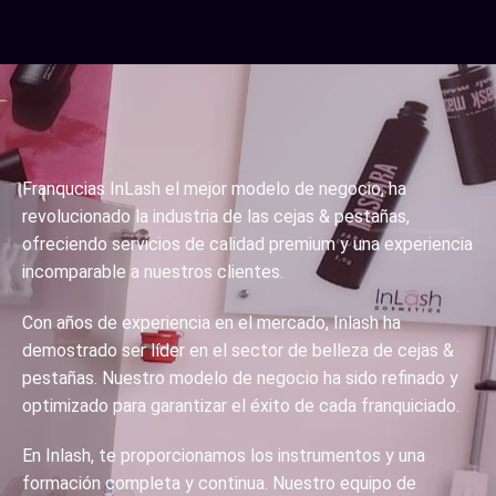
Franqucias InLash el mejor modelo de negocio, ha
revolucionado la industria de las cejas & pestañas,
ofreciendo servicios de calidad premium y una experiencia
incomparable a nuestros clientes.
Con años de experiencia en el mercado, Inlash ha
demostrado ser líder en el sector de belleza de cejas &
pestañas. Nuestro modelo de negocio ha sido refinado y
optimizado para garantizar el éxito de cada franquiciado.
En Inlash, te proporcionamos los instrumentos y una
formación completa y continua. Nuestro equipo de