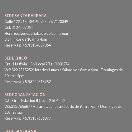
SEDE SANTA BÁRBARA
Calle 122 #15a-84 Piso 2 - Tel: 7170349
Cel: 313 4007364
Horarios: Lunes a Sábado de 8am a 6pm
Domingos de 10am a 4pm
Reservas: (+57)3134007364
SEDE CHICÓ
Cra. 11a #94a – 56 |Local 2 Tel: 9260274-
WS: 322 2315252 Horarios: Lunes a Sábado de 8am a 6pm - Domingos de
10am a 4pm
Reservas: (+57)3222315252
SEDE GRAN ESTACIÓN
C.C. Gran Estación II |Local 216 Piso 2
WS:313 7656877 Horarios: Lunes a Sábado de 9am a 7pm - Domingos de
10am a 5pm
Reservas: (+57)3137656877
SEDE SANTA ANA