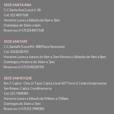
SEDE SANTA ANA
C.C Santa Ana | Local 2-18
Cel: 321 4857168
Horarios: Lunes a Sábado de 9am a 7pm
Domingos de 10am a 6pm
Reservas: (+57)3214857168
SEDE SANTAFÉ
C.C Santafé | Local N1-088 Plaza Venezuela
Cel: 310 8228703
Horarios: Lunes a Jueves de 9am a 7pm Viernes y Sábados de 9am a 8pm
Domingos y festivos de 10am a 7pm
Reservas: (+57)3108228703
SEDE SAN ROQUE
Km 7, Cajicá - Chía, El Tejar, Cajicá, Local 107 Torre 3, Centro Empresarial
San Roque, Cajicá, Cundinamarca
Cel: 311 7498385
Horarios: Lunes a Sábado de 9:00am a 7:00pm
Domingos de 10am a 7pm
Reservas: (+57)311 7498385