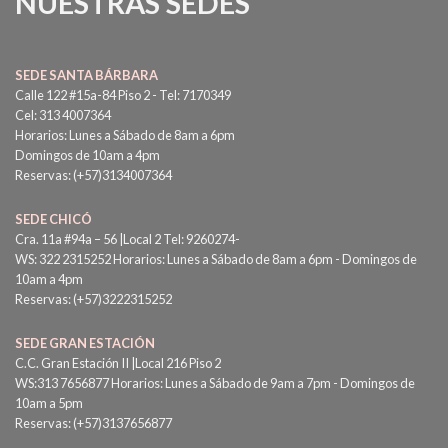
NUESTRAS SEDES
SEDE SANTA BÁRBARA
Calle 122 #15a-84 Piso 2 - Tel: 7170349
Cel: 313 4007364
Horarios: Lunes a Sábado de 8am a 6pm
Domingos de 10am a 4pm
Reservas: (+57)3134007364
SEDE CHICÓ
Cra. 11a #94a – 56 |Local 2 Tel: 9260274-
WS: 322 2315252 Horarios: Lunes a Sábado de 8am a 6pm - Domingos de
10am a 4pm
Reservas: (+57)3222315252
SEDE GRAN ESTACIÓN
C.C. Gran Estación II |Local 216 Piso 2
WS:313 7656877 Horarios: Lunes a Sábado de 9am a 7pm - Domingos de
10am a 5pm
Reservas: (+57)3137656877