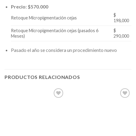
Precio: $570.000
$
Retoque Micropigmentación cejas
198,000
Retoque Micropigmentación cejas (pasados 6
$
Meses)
290,000
Pasado el año se considera un procedimiento nuevo
PRODUCTOS RELACIONADOS
Añadir
Añadir
a la
a la
lista de
lista de
deseos
deseos