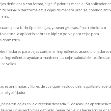
jas definidas y con forma, el gel fijador es esencial. Su aplicador e
ite peinar y dar forma a tus cejas de manera precisa, creando arc
iales.
ecuado para todo tipo de cejas, ya sean gruesas, finas,rebeldes o
to natural o aplicarlo sobre un lápiz o polvo para cejas para
ás dramático.
es fijadores para cejas contienen ingredientes acondicionadores 
Estos ingredientes ayudan a mantener las cejas saludables, estimulan
los vellos.
s estén limpias y libres de cualquier residuo de maquillaje o aceite
r el gel fijador.
r, peina tus cejas en la dirección deseada. Si deseas una apariencia 
Si buscas un aspecto más definido, peina los vellos hacia arriba y ha