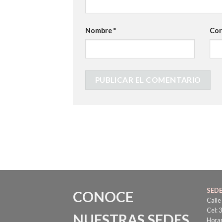
Nombre
*
Cor
SED
CONOCE
Calle
Cel: 
NUESTRAS SEDES
Horar