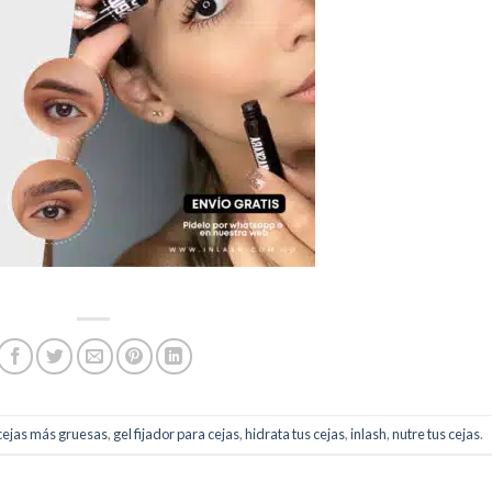
cejas más gruesas
,
gel fijador para cejas
,
hidrata tus cejas
,
inlash
,
nutre tus cejas
.