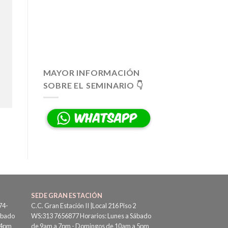
MAYOR INFORMACIÓN
SOBRE EL SEMINARIO 👇
SEDE GRAN ESTACIÓN
74-
C.C. Gran Estación II |Local 216 Piso 2
ábado
WS:313 7656877 Horarios: Lunes a Sábado
 4pm
de 9am a 7pm - Domingos de 10am a 5pm