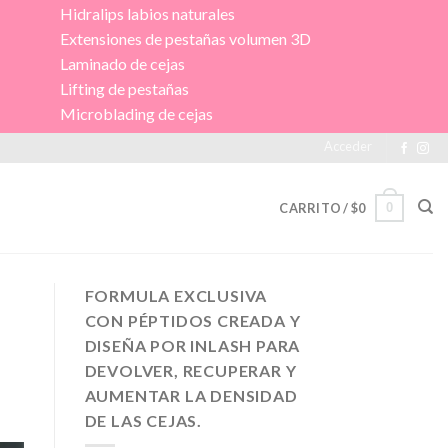
dralips labios naturales
tensiones de pestañas volumen 3D
minado de cejas
fting de pestañas
croblading de cejas
Acceder
0
CARRITO /
$
0
FORMULA EXCLUSIVA
CON PÉPTIDOS CREADA Y
DISEÑA POR INLASH PARA
DEVOLVER, RECUPERAR Y
AUMENTAR LA DENSIDAD
DE LAS CEJAS.