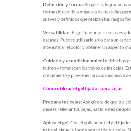
Definición y forma:
Si quieres lograr unas ce
forma de cepillo o máscara de pestañas perm
suaves y definidos que realzan tus rasgos fac
Versatilidad:
El gel fijador para cejas es ad
escasas. Puedes utilizarlo solo para un aspec
intensificar el color y obtener un aspecto m
Cuidado y acondicionamiento:
Muchos gel
nutren y fortalecen los vellos de las cejas. 
crecimiento y previenen la caída excesiva de 
Cómo utilizar el gel fijador para cejas
Prepara tus cejas:
Asegúrate de que tus ceja
deseas rellenar tus cejas, hazlo antes de aplica
Aplica el gel:
Con el aplicador del gel fijado
natural, sigue la forma natural de tus cejas. 