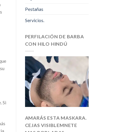
n
Pestañas
os
Servicios.
PERFILACIÓN DE BARBA
CON HILO HINDÚ
que
 su
. Si
AMARÁS ESTA MASKARA.
más
CEJAS VISIBLEMNETE
cia