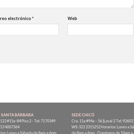
reo electrónico
*
Web
E SANTA BÁRBARA
SEDE CHICÓ
 122 #15a-84 Piso 2 - Tel: 7170349
Cra. 11a #94a – 56 |Local 2 Tel: 92602
313 4007364
WS: 322 2315252 Horarios: Lunes a S
ios: Lunes a Sábado de 8am a 6pm
de 8am a 6pm - Domingos de 10am a