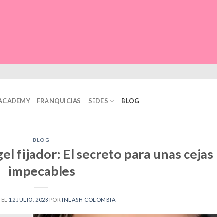
Hi
Ex
La
Li
Mi
ACADEMY
FRANQUICIAS
SEDES
BLOG
BLOG
el fijador: El secreto para unas cejas
impecables
 EL
12 JULIO, 2023
POR
INLASH COLOMBIA