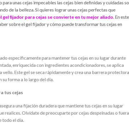
o para unas cejas impecables las cejas bien definidas y cuidadas s
do de la belleza. Si quieres lograr unas cejas perfectas que
el gel fijador para cejas se convierte en tu mejor aliado
. En este
saber sobre el gel fijador y cómo puede transformar tus cejas en
eñado específicamente para mantener tus cejas en su lugar durante
ntada, enriquecida con ingredientes acondicionadores, se aplica
ada vello. Este gel se seca rápidamente y crea una barrera protector
 su forma a lo largo del día.
ra tus cejas
 asegura una fijación duradera que mantiene tus cejas en su lugar
que realices. Olvídate de preocuparte por cejas despeinadas o fuera
 todo el día.