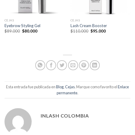
CEJAS
CEJAS
Eyebrow Styling Gel
Lash Cream Booster
El
El
El
El
$
89.000
$
80.000
$
110.000
$
95.000
precio
precio
precio
precio
original
actual
original
actual
era:
es:
era:
es:
$89.000.
$80.000.
$110.000.
$95.000.
Esta entrada fue publicada en
Blog
,
Cejas
. Marque como favorito el
Enlace
permanente
.
INLASH COLOMBIA