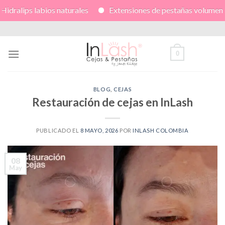
os naturales
Extensiones de pestañas volumen 3D
Lami
Skip
to
content
0
BLOG
,
CEJAS
Restauración de cejas en InLash
PUBLICADO EL
8 MAYO, 2026
POR
INLASH COLOMBIA
08
May