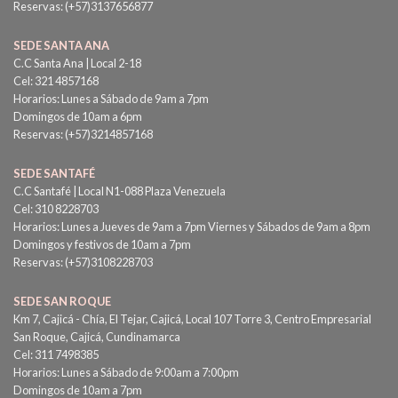
Reservas: (+57)3137656877
SEDE SANTA ANA
C.C Santa Ana | Local 2-18
Cel: 321 4857168
Horarios: Lunes a Sábado de 9am a 7pm
Domingos de 10am a 6pm
Reservas: (+57)3214857168
SEDE SANTAFÉ
C.C Santafé | Local N1-088 Plaza Venezuela
Cel: 310 8228703
Horarios: Lunes a Jueves de 9am a 7pm Viernes y Sábados de 9am a 8pm
Domingos y festivos de 10am a 7pm
Reservas: (+57)3108228703
SEDE SAN ROQUE
Km 7, Cajicá - Chía, El Tejar, Cajicá, Local 107 Torre 3, Centro Empresarial
San Roque, Cajicá, Cundinamarca
Cel: 311 7498385
Horarios: Lunes a Sábado de 9:00am a 7:00pm
Domingos de 10am a 7pm