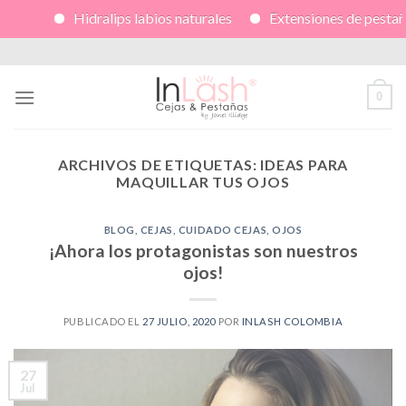
Hidralips labios naturales
Extensiones de pestañas vo
Skip
to
content
0
ARCHIVOS DE ETIQUETAS:
IDEAS PARA
MAQUILLAR TUS OJOS
BLOG
,
CEJAS
,
CUIDADO CEJAS
,
OJOS
¡Ahora los protagonistas son nuestros
ojos!
PUBLICADO EL
27 JULIO, 2020
POR
INLASH COLOMBIA
27
Jul