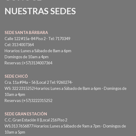
NUESTRAS SEDES
SEDE SANTA BÁRBARA
Calle 122 #15a-84 Piso 2 - Tel: 7170349
Cel: 313 4007364
Horarios: Lunes a Sábado de 8am a 6pm
Domingos de 10am a 4pm
Reservas: (+57)3134007364
SEDE CHICÓ
Cra. 11a #94a – 56 |Local 2 Tel: 9260274-
WS: 322 2315252 Horarios: Lunes a Sábado de 8am a 6pm - Domingos de
10am a 4pm
Reservas: (+57)3222315252
SEDE GRAN ESTACIÓN
C.C. Gran Estación II |Local 216 Piso 2
WS:313 7656877 Horarios: Lunes a Sábado de 9am a 7pm - Domingos de
10am a 5pm