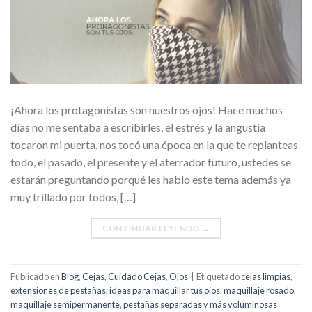
¡Ahora los protagonistas son nuestros ojos! Hace muchos
días no me sentaba a escribirles, el estrés y la angustia
tocaron mi puerta, nos tocó una época en la que te replanteas
todo, el pasado, el presente y el aterrador futuro, ustedes se
estarán preguntando porqué les hablo este tema además ya
muy trillado por todos, […]
CONTINUAR LEYENDO
→
Publicado en
Blog
,
Cejas
,
Cuidado Cejas
,
Ojos
|
Etiquetado
cejas limpias
,
extensiones de pestañas
,
ideas para maquillar tus ojos
,
maquillaje rosado
,
maquillaje semipermanente
,
pestañas separadas y más voluminosas